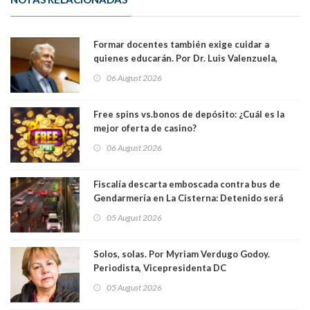
Formar docentes también exige cuidar a
quienes educarán. Por Dr. Luis Valenzuela,
Patricia Bravo Rojas, Francisca Paudif Carcamo,
06 August 2026
Académicos U. Católica Silva Henríquez
Free spins vs.bonos de depósito: ¿Cuál es la
mejor oferta de casino?
06 August 2026
Fiscalía descarta emboscada contra bus de
Gendarmería en La Cisterna: Detenido será
formalizado por robo
05 August 2026
Solos, solas. Por Myriam Verdugo Godoy.
Periodista, Vicepresidenta DC
05 August 2026