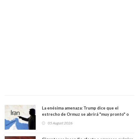
La enésima amenaza: Trump dice que el
estrecho de Ormuz se abrirá "muy pronto" o
Irán será "golpeado muy duramente"
05 August 2026