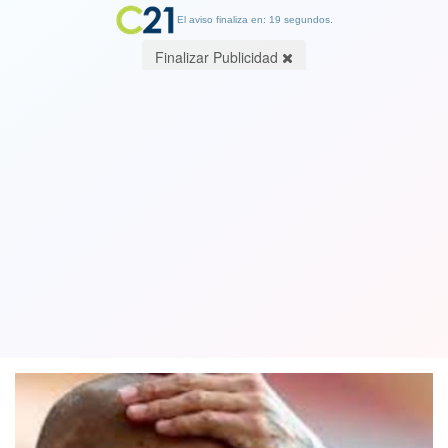
El aviso finaliza en: 19 segundos.
Finalizar Publicidad
Rechazan apelación: Justicia española
mantiene a Dani Alves en prisión
preventiva y sin fianza
21 February 2023