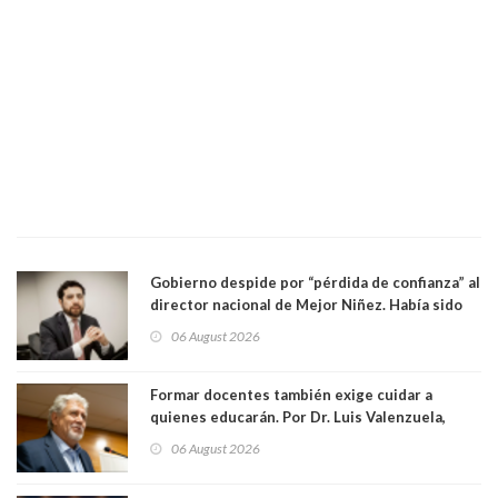
Gobierno despide por “pérdida de confianza” al
director nacional de Mejor Niñez. Había sido
elegido por Alta Dirección Pública
06 August 2026
Formar docentes también exige cuidar a
quienes educarán. Por Dr. Luis Valenzuela,
Patricia Bravo Rojas, Francisca Paudif Carcamo,
06 August 2026
Académicos U. Católica Silva Henríquez