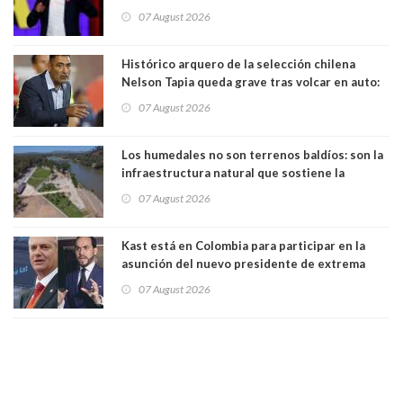
"Pensar que todo se consigue por pena es una
07 August 2026
forma de quitar dignidad"
Histórico arquero de la selección chilena
Nelson Tapia queda grave tras volcar en auto:
manejaba en estado de ebriedad
07 August 2026
Los humedales no son terrenos baldíos: son la
infraestructura natural que sostiene la
vida. Por Alfredo Peña, Periodista
07 August 2026
Kast está en Colombia para participar en la
asunción del nuevo presidente de extrema
derecha Abelardo de la Espriella
07 August 2026