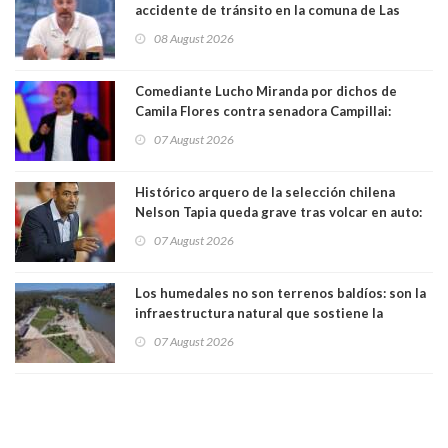
accidente de tránsito en la comuna de Las
Condes
08 August 2026
Comediante Lucho Miranda por dichos de
Camila Flores contra senadora Campillai:
"Pensar que todo se consigue por pena es una
07 August 2026
forma de quitar dignidad"
Histórico arquero de la selección chilena
Nelson Tapia queda grave tras volcar en auto:
manejaba en estado de ebriedad
07 August 2026
Los humedales no son terrenos baldíos: son la
infraestructura natural que sostiene la
vida. Por Alfredo Peña, Periodista
07 August 2026