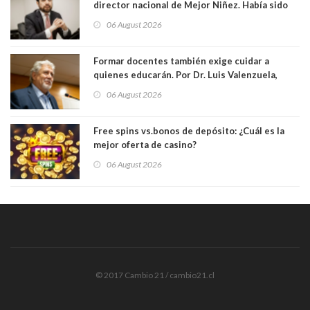
director nacional de Mejor Niñez. Había sido
elegido por Alta Dirección Pública
06 August 2026
Formar docentes también exige cuidar a
quienes educarán. Por Dr. Luis Valenzuela,
Patricia Bravo Rojas, Francisca Paudif Carcamo,
06 August 2026
Académicos U. Católica Silva Henríquez
Free spins vs.bonos de depósito: ¿Cuál es la
mejor oferta de casino?
06 August 2026
© 2017 Cambio 21 / cambio21.cl