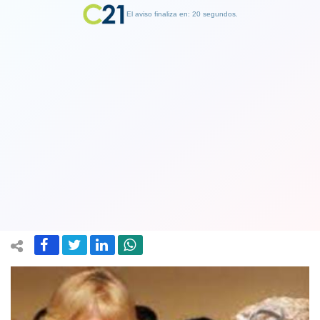
El aviso finaliza en: 19 segundos.
Finalizar Publicidad
Reina Isabel expresa que quiere que
Camilla sea "reina consorte" una vez
que Carlos llegue al trono
06 February 2022