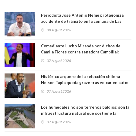
Periodista José Antonio Neme protagoniza
accidente de tránsito en la comuna de Las
Condes. Queda apercibido ante la fiscalía
08 August 2026
Comediante Lucho Miranda por dichos de
Camila Flores contra senadora Campillai:
"Pensar que todo se consigue por pena es una
07 August 2026
forma de quitar dignidad"
Histórico arquero de la selección chilena
Nelson Tapia queda grave tras volcar en auto:
manejaba en estado de ebriedad
07 August 2026
Los humedales no son terrenos baldíos: son la
infraestructura natural que sostiene la
vida. Por Alfredo Peña, Periodista
07 August 2026