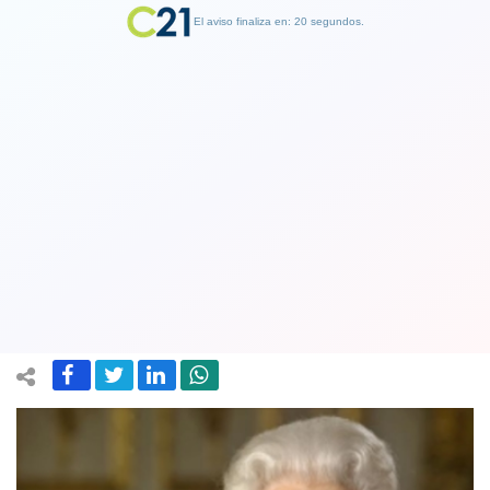
El aviso finaliza en: 19 segundos.
Finalizar Publicidad
Reina Isabel reveló que quedó “muy
cansada y exhausta” tras contagiarse
de COVID-19
11 April 2022