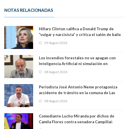
NOTAS RELACIONADAS
Hillary Clinton califica a Donald Trump de
“vulgar y narcisista” y critica el salón de baile
que construye en la Casa Blanca: “No es su
09 August 2026
casa. Y la está destruyendo”
Los incendios forestales no se apagan con
Inteligencia Artificial ni simulación en
computadores. Por Herbert Haltenhoff,
08 August 2026
Magister en Asentamientos Humanos PUC
Periodista José Antonio Neme protagoniza
accidente de tránsito en la comuna de Las
Condes. Queda apercibido ante la fiscalía
08 August 2026
Comediante Lucho Miranda por dichos de
Camila Flores contra senadora Campillai:
"Pensar que todo se consigue por pena es una