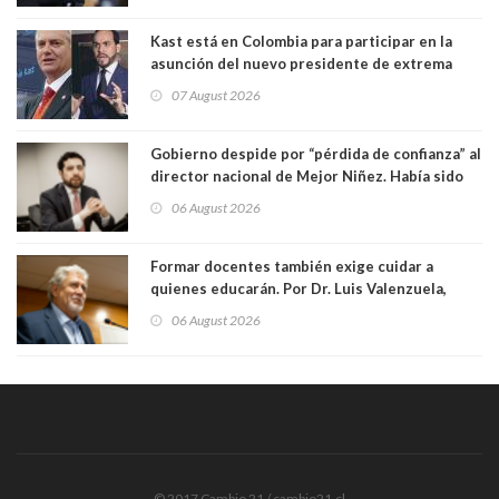
Kast está en Colombia para participar en la
asunción del nuevo presidente de extrema
derecha Abelardo de la Espriella
07 August 2026
Gobierno despide por “pérdida de confianza” al
director nacional de Mejor Niñez. Había sido
elegido por Alta Dirección Pública
06 August 2026
Formar docentes también exige cuidar a
quienes educarán. Por Dr. Luis Valenzuela,
Patricia Bravo Rojas, Francisca Paudif Carcamo,
06 August 2026
Académicos U. Católica Silva Henríquez
© 2017 Cambio 21 / cambio21.cl