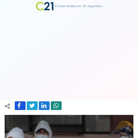
El aviso finaliza en: 19 segundos.
Finalizar Publicidad
Se vuelve a superar la barrera de julio:
Minsal informó 3.022 casos nuevos y
14.638 activos
31 December 2020