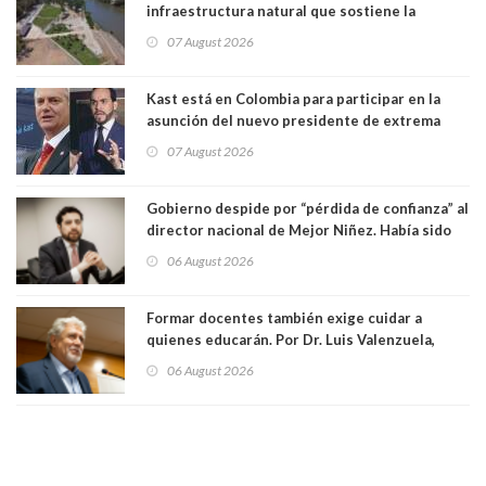
infraestructura natural que sostiene la
vida. Por Alfredo Peña, Periodista
07 August 2026
Kast está en Colombia para participar en la
asunción del nuevo presidente de extrema
derecha Abelardo de la Espriella
07 August 2026
Gobierno despide por “pérdida de confianza” al
director nacional de Mejor Niñez. Había sido
elegido por Alta Dirección Pública
06 August 2026
Formar docentes también exige cuidar a
quienes educarán. Por Dr. Luis Valenzuela,
Patricia Bravo Rojas, Francisca Paudif Carcamo,
06 August 2026
Académicos U. Católica Silva Henríquez