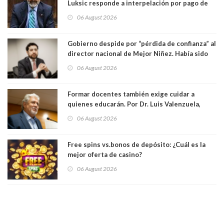
Luksic responde a interpelación por pago de
contribuciones: “Voy a seguir pagando hasta el
06 August 2026
día que me muera”
Gobierno despide por “pérdida de confianza” al
director nacional de Mejor Niñez. Había sido
elegido por Alta Dirección Pública
06 August 2026
Formar docentes también exige cuidar a
quienes educarán. Por Dr. Luis Valenzuela,
Patricia Bravo Rojas, Francisca Paudif Carcamo,
06 August 2026
Académicos U. Católica Silva Henríquez
Free spins vs.bonos de depósito: ¿Cuál es la
mejor oferta de casino?
06 August 2026