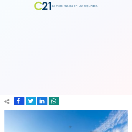
El aviso finaliza en: 19 segundos.
Finalizar Publicidad
Según INE actividades artísticas y de
entretenimiento cayeron 80% desde
agosto de 2019
30 September 2020