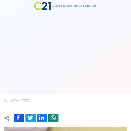
El aviso finaliza en: 19 segundos.
Finalizar Publicidad
Senador Pizarro por candidatura
presidencial DC: “Se tiene que revisar
todo y la primera que tiene que tomar
conciencia de esa decisión es nuestra
abanderada”
19 May 2021