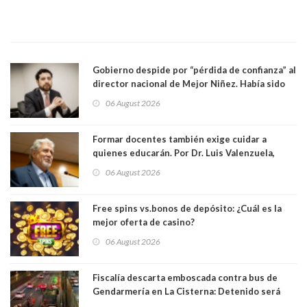
Gobierno despide por “pérdida de confianza” al
director nacional de Mejor Niñez. Había sido
elegido por Alta Dirección Pública
06 August 2026
Formar docentes también exige cuidar a
quienes educarán. Por Dr. Luis Valenzuela,
Patricia Bravo Rojas, Francisca Paudif Carcamo,
06 August 2026
Académicos U. Católica Silva Henríquez
Free spins vs.bonos de depósito: ¿Cuál es la
mejor oferta de casino?
06 August 2026
Fiscalía descarta emboscada contra bus de
Gendarmería en La Cisterna: Detenido será
formalizado por robo