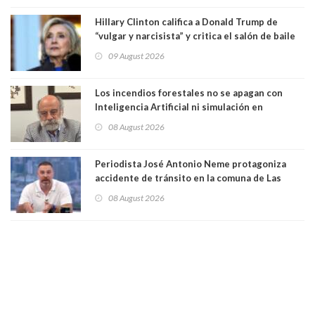
Hillary Clinton califica a Donald Trump de
“vulgar y narcisista” y critica el salón de baile
que construye en la Casa Blanca: “No es su
09 August 2026
casa. Y la está destruyendo”
Los incendios forestales no se apagan con
Inteligencia Artificial ni simulación en
computadores. Por Herbert Haltenhoff,
08 August 2026
Magister en Asentamientos Humanos PUC
Periodista José Antonio Neme protagoniza
accidente de tránsito en la comuna de Las
Condes. Queda apercibido ante la fiscalía
08 August 2026