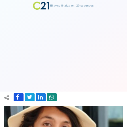
El aviso finaliza en: 19 segundos.
Finalizar Publicidad
Shane Cienfuegos se convierte en la
primera persona adulta en recibir una
cédula de identidad no binaria en Chile
14 October 2022