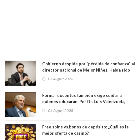
Gobierno despide por “pérdida de confianza” al
director nacional de Mejor Niñez. Había sido
elegido por Alta Dirección Pública
06 August 2026
Formar docentes también exige cuidar a
quienes educarán. Por Dr. Luis Valenzuela,
Patricia Bravo Rojas, Francisca Paudif Carcamo,
06 August 2026
Académicos U. Católica Silva Henríquez
Free spins vs.bonos de depósito: ¿Cuál es la
mejor oferta de casino?