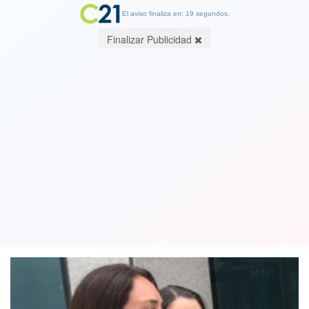
El aviso finaliza en: 19 segundos.
Finalizar Publicidad
Sigue el melodrama en Miami: exmujer
de Sergio Jadue afirma que le fue
infiel con una ministra
15 March 2019