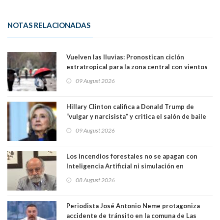
NOTAS RELACIONADAS
Vuelven las lluvias: Pronostican ciclón
extratropical para la zona central con vientos
de 70 km/h
09 August 2026
Hillary Clinton califica a Donald Trump de
“vulgar y narcisista” y critica el salón de baile
que construye en la Casa Blanca: “No es su
09 August 2026
casa. Y la está destruyendo”
Los incendios forestales no se apagan con
Inteligencia Artificial ni simulación en
computadores. Por Herbert Haltenhoff,
08 August 2026
Magister en Asentamientos Humanos PUC
Periodista José Antonio Neme protagoniza
accidente de tránsito en la comuna de Las