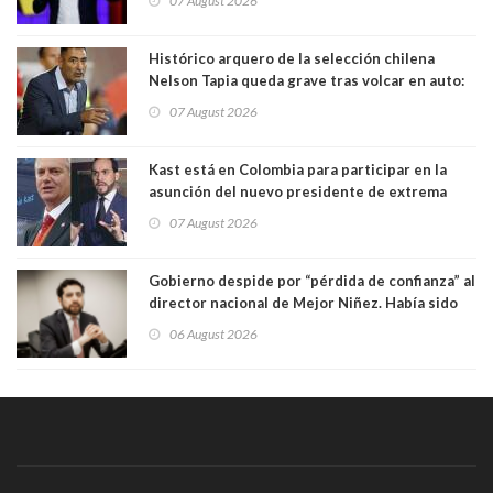
07 August 2026
forma de quitar dignidad"
Histórico arquero de la selección chilena
Nelson Tapia queda grave tras volcar en auto:
manejaba en estado de ebriedad
07 August 2026
Kast está en Colombia para participar en la
asunción del nuevo presidente de extrema
derecha Abelardo de la Espriella
07 August 2026
Gobierno despide por “pérdida de confianza” al
director nacional de Mejor Niñez. Había sido
elegido por Alta Dirección Pública
06 August 2026