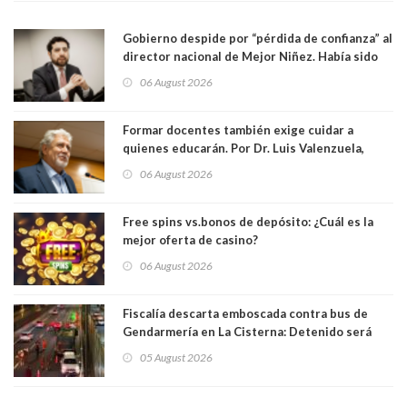
Gobierno despide por “pérdida de confianza” al
director nacional de Mejor Niñez. Había sido
elegido por Alta Dirección Pública
06 August 2026
Formar docentes también exige cuidar a
quienes educarán. Por Dr. Luis Valenzuela,
Patricia Bravo Rojas, Francisca Paudif Carcamo,
06 August 2026
Académicos U. Católica Silva Henríquez
Free spins vs.bonos de depósito: ¿Cuál es la
mejor oferta de casino?
06 August 2026
Fiscalía descarta emboscada contra bus de
Gendarmería en La Cisterna: Detenido será
formalizado por robo
05 August 2026