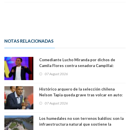
NOTAS RELACIONADAS
Comediante Lucho Miranda por dichos de
Camila Flores contra senadora Campillai:
"Pensar que todo se consigue por pena es una
07 August 2026
forma de quitar dignidad"
Histórico arquero de la selección chilena
Nelson Tapia queda grave tras volcar en auto:
manejaba en estado de ebriedad
07 August 2026
Los humedales no son terrenos baldíos: son la
infraestructura natural que sostiene la
vida. Por Alfredo Peña, Periodista