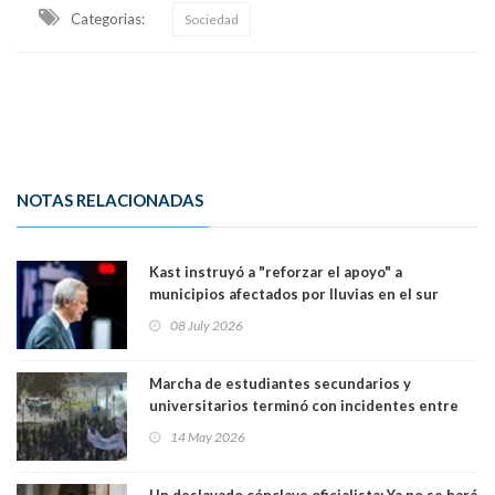
Categorias:
Sociedad
NOTAS RELACIONADAS
Kast instruyó a "reforzar el apoyo" a
municipios afectados por lluvias en el sur
08 July 2026
Marcha de estudiantes secundarios y
universitarios terminó con incidentes entre
carabineros y manifestantes en Santiago. El
14 May 2026
objetivo era protestar contra los recortes del
Gobierno de Kast
Un deslavado cónclave oficialista: Ya no se hará