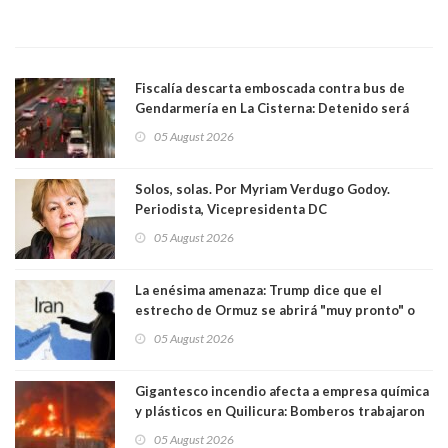
Fiscalía descarta emboscada contra bus de
Gendarmería en La Cisterna: Detenido será
formalizado por robo
05 August 2026
Solos, solas. Por Myriam Verdugo Godoy.
Periodista, Vicepresidenta DC
05 August 2026
La enésima amenaza: Trump dice que el
estrecho de Ormuz se abrirá "muy pronto" o
Irán será "golpeado muy duramente"
05 August 2026
Gigantesco incendio afecta a empresa química
y plásticos en Quilicura: Bomberos trabajaron
intensamente y alcaldesa suspendió las clases
05 August 2026