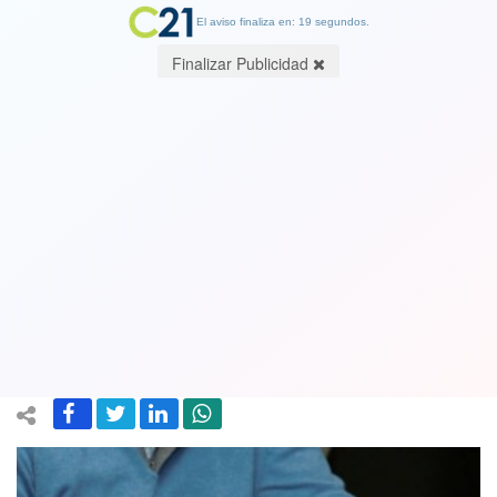
El aviso finaliza en: 19 segundos.
Finalizar Publicidad
Subtel cursó cargos con posibilidad de
multas contra Claro, Entel, VTR y
WOM por sus servicios de internet, tv
y telefonía
20 April 2020