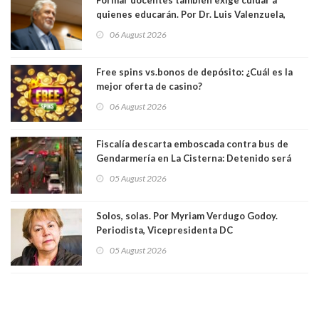
quienes educarán. Por Dr. Luis Valenzuela,
Patricia Bravo Rojas, Francisca Paudif Carcamo,
06 August 2026
Académicos U. Católica Silva Henríquez
Free spins vs.bonos de depósito: ¿Cuál es la
mejor oferta de casino?
06 August 2026
Fiscalía descarta emboscada contra bus de
Gendarmería en La Cisterna: Detenido será
formalizado por robo
05 August 2026
Solos, solas. Por Myriam Verdugo Godoy.
Periodista, Vicepresidenta DC
05 August 2026