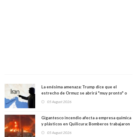
La enésima amenaza: Trump dice que el
estrecho de Ormuz se abrirá "muy pronto" o
Irán será "golpeado muy duramente"
05 August 2026
Gigantesco incendio afecta a empresa química
y plásticos en Quilicura: Bomberos trabajaron
intensamente y alcaldesa suspendió las clases
05 August 2026