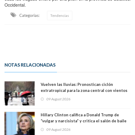
Occidental.
Categorias:
Tendencias
NOTAS RELACIONADAS
Vuelven las lluvias: Pronostican ciclón
extratropical para la zona central con vientos
de 70 km/h
09 August 2026
Hillary Clinton califica a Donald Trump de
“vulgar y narcisista” y critica el salón de baile
que construye en la Casa Blanca: “No es su
09 August 2026
casa. Y la está destruyendo”