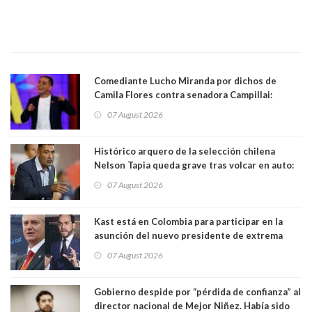
Comediante Lucho Miranda por dichos de
Camila Flores contra senadora Campillai:
"Pensar que todo se consigue por pena es una
07 August 2026
forma de quitar dignidad"
Histórico arquero de la selección chilena
Nelson Tapia queda grave tras volcar en auto:
manejaba en estado de ebriedad
07 August 2026
Kast está en Colombia para participar en la
asunción del nuevo presidente de extrema
derecha Abelardo de la Espriella
07 August 2026
Gobierno despide por “pérdida de confianza” al
director nacional de Mejor Niñez. Había sido