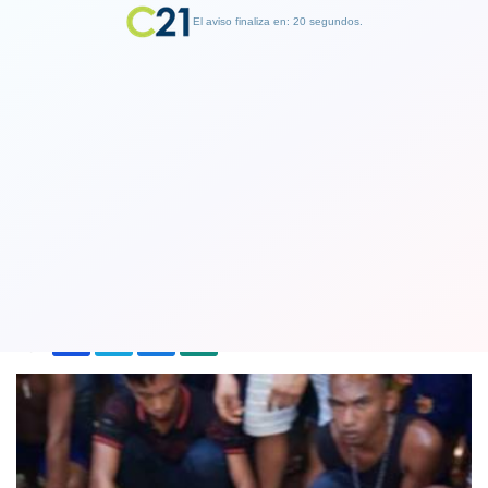
El aviso finaliza en: 19 segundos.
Finalizar Publicidad
Terrible: Una pitón gigante se traga a
una mujer en Indonesia
16 June 2018