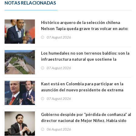
NOTAS RELACIONADAS
Histórico arquero de la selección chilena
Nelson Tapia queda grave tras volcar en auto:
manejaba en estado de ebriedad
07 August 2026
Los humedales no son terrenos baldíos: son la
infraestructura natural que sostiene la
vida. Por Alfredo Peña, Periodista
07 August 2026
Kast está en Colombia para participar en la
asunción del nuevo presidente de extrema
derecha Abelardo de la Espriella
07 August 2026
Gobierno despide por “pérdida de confianza” al
director nacional de Mejor Niñez. Había sido
elegido por Alta Dirección Pública
06 August 2026