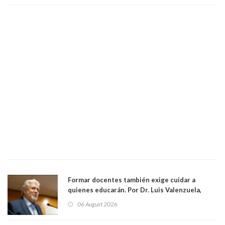
Formar docentes también exige cuidar a
quienes educarán. Por Dr. Luis Valenzuela,
Patricia Bravo Rojas, Francisca Paudif Carcamo,
06 August 2026
Académicos U. Católica Silva Henríquez