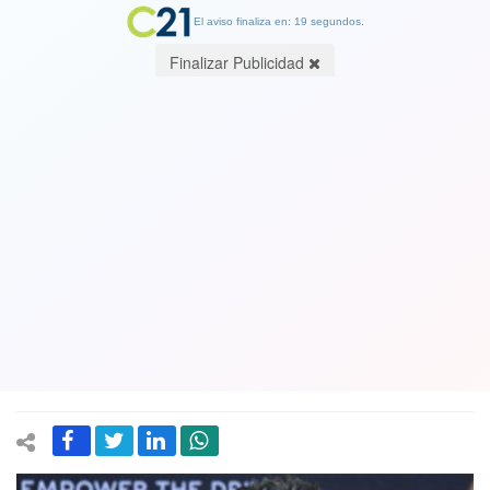
El aviso finaliza en: 19 segundos.
Finalizar Publicidad
"Todos los ojos y esperanza están
puestos en Chile": Actor Mark
Ruffalo, la estrella de "Hulk"
sorprende con mensaje sobre el
plebiscito
25 August 2022