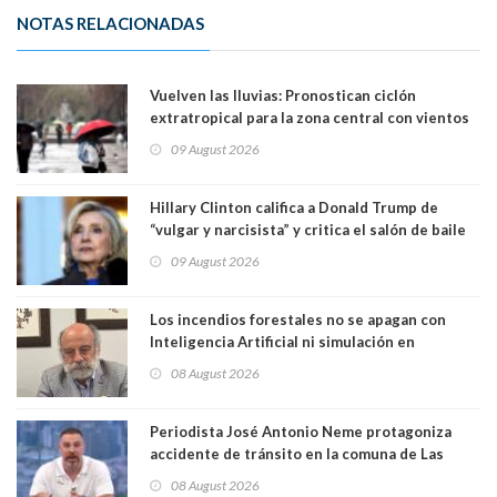
NOTAS RELACIONADAS
Vuelven las lluvias: Pronostican ciclón
extratropical para la zona central con vientos
de 70 km/h
09 August 2026
Hillary Clinton califica a Donald Trump de
“vulgar y narcisista” y critica el salón de baile
que construye en la Casa Blanca: “No es su
09 August 2026
casa. Y la está destruyendo”
Los incendios forestales no se apagan con
Inteligencia Artificial ni simulación en
computadores. Por Herbert Haltenhoff,
08 August 2026
Magister en Asentamientos Humanos PUC
Periodista José Antonio Neme protagoniza
accidente de tránsito en la comuna de Las
Condes. Queda apercibido ante la fiscalía
08 August 2026