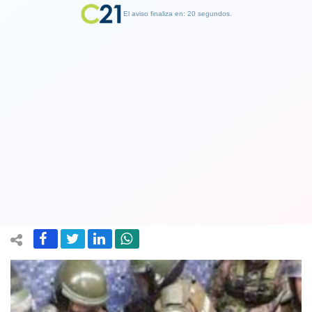
El aviso finaliza en: 19 segundos.
Finalizar Publicidad
Trabajadores de las artes escénicas y
musicales piden «intervención civil
inmediata» de Carabineros
06 October 2020