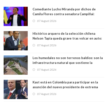
Comediante Lucho Miranda por dichos de
Camila Flores contra senadora Campillai:
"Pensar que todo se consigue por pena es una
07 August 2026
forma de quitar dignidad"
Histórico arquero de la selección chilena
Nelson Tapia queda grave tras volcar en auto:
manejaba en estado de ebriedad
07 August 2026
Los humedales no son terrenos baldíos: son la
infraestructura natural que sostiene la
vida. Por Alfredo Peña, Periodista
07 August 2026
Kast está en Colombia para participar en la
asunción del nuevo presidente de extrema
derecha Abelardo de la Espriella
07 August 2026