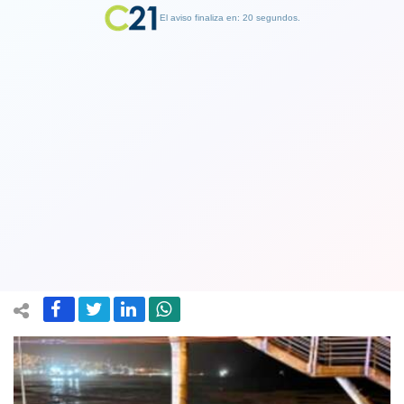
El aviso finaliza en: 19 segundos.
Finalizar Publicidad
Tren Limache-Puerto de Valparaíso
vio afectado su servicio producto de
las marejadas
30 December 2024