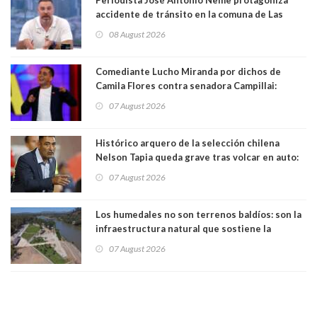
accidente de tránsito en la comuna de Las
Condes
08 August 2026
Comediante Lucho Miranda por dichos de
Camila Flores contra senadora Campillai:
"Pensar que todo se consigue por pena es una
07 August 2026
forma de quitar dignidad"
Histórico arquero de la selección chilena
Nelson Tapia queda grave tras volcar en auto:
manejaba en estado de ebriedad
07 August 2026
Los humedales no son terrenos baldíos: son la
infraestructura natural que sostiene la
vida. Por Alfredo Peña, Periodista
07 August 2026