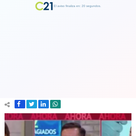
El aviso finaliza en: 19 segundos.
Finalizar Publicidad
Tribunales confirman multa a Mega
por entrevista al Pastor Soto en el
Mucho Gusto
14 June 2021