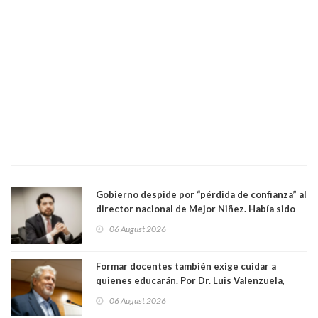
Gobierno despide por “pérdida de confianza” al
director nacional de Mejor Niñez. Había sido
elegido por Alta Dirección Pública
06 August 2026
Formar docentes también exige cuidar a
quienes educarán. Por Dr. Luis Valenzuela,
Patricia Bravo Rojas, Francisca Paudif Carcamo,
06 August 2026
Académicos U. Católica Silva Henríquez