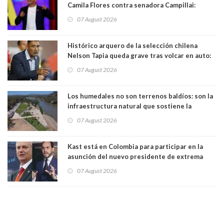
Camila Flores contra senadora Campillai:
"Pensar que todo se consigue por pena es una
07 August 2026
forma de quitar dignidad"
Histórico arquero de la selección chilena
Nelson Tapia queda grave tras volcar en auto:
manejaba en estado de ebriedad
07 August 2026
Los humedales no son terrenos baldíos: son la
infraestructura natural que sostiene la
vida. Por Alfredo Peña, Periodista
07 August 2026
Kast está en Colombia para participar en la
asunción del nuevo presidente de extrema
derecha Abelardo de la Espriella
07 August 2026