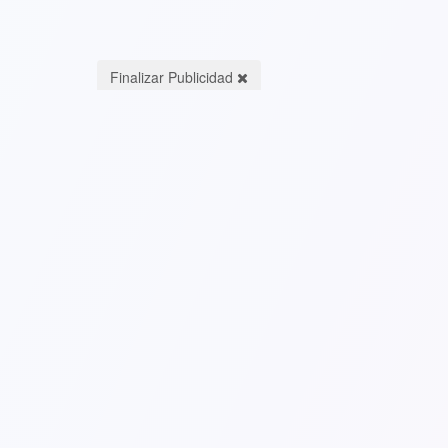
Finalizar Publicidad