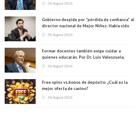
contribuciones: “Voy a seguir pagando hasta el
06 August 2026
día que me muera”
Gobierno despide por “pérdida de confianza” al
director nacional de Mejor Niñez. Había sido
elegido por Alta Dirección Pública
06 August 2026
Formar docentes también exige cuidar a
quienes educarán. Por Dr. Luis Valenzuela,
Patricia Bravo Rojas, Francisca Paudif Carcamo,
06 August 2026
Académicos U. Católica Silva Henríquez
Free spins vs.bonos de depósito: ¿Cuál es la
mejor oferta de casino?
06 August 2026