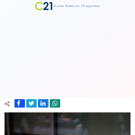
El aviso finaliza en: 19 segundos.
Finalizar Publicidad
Turquía podría sacrificar a 4 millones
de perros callejeros si no encuentran
hogar en 30 días
29 May 2024