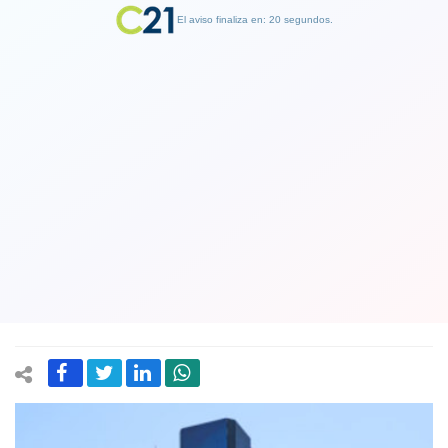
El aviso finaliza en: 19 segundos.
Finalizar Publicidad
TVN y negocios paralelos para
subsistir : Arrendará parte de su
estacionamiento a Clínica Santa María
en $813 millones
28 January 2020