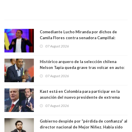
Comediante Lucho Miranda por dichos de
Camila Flores contra senadora Campillai:
"Pensar que todo se consigue por pena es una
07 August 2026
forma de quitar dignidad"
Histórico arquero de la selección chilena
Nelson Tapia queda grave tras volcar en auto:
manejaba en estado de ebriedad
07 August 2026
Kast está en Colombia para participar en la
asunción del nuevo presidente de extrema
derecha Abelardo de la Espriella
07 August 2026
Gobierno despide por “pérdida de confianza” al
director nacional de Mejor Niñez. Había sido