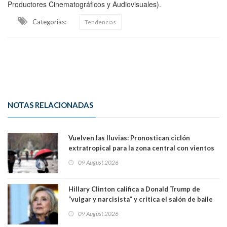
Productores Cinematográficos y Audiovisuales).
Categorias:
Tendencias
NOTAS RELACIONADAS
Vuelven las lluvias: Pronostican ciclón
extratropical para la zona central con vientos
de 70 km/h
09 August 2026
Hillary Clinton califica a Donald Trump de
“vulgar y narcisista” y critica el salón de baile
que construye en la Casa Blanca: “No es su
09 August 2026
casa. Y la está destruyendo”