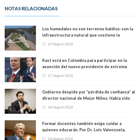
NOTAS RELACIONADAS
Los humedales no son terrenos baldíos: son la
infraestructura natural que sostiene la
vida. Por Alfredo Peña, Periodista
07 August 2026
Kast está en Colombia para participar en la
asunción del nuevo presidente de extrema
derecha Abelardo de la Espriella
07 August 2026
Gobierno despide por “pérdida de confianza” al
director nacional de Mejor Niñez. Había sido
elegido por Alta Dirección Pública
06 August 2026
Formar docentes también exige cuidar a
quienes educarán. Por Dr. Luis Valenzuela,
Patricia Bravo Rojas, Francisca Paudif Carcamo,
06 August 2026