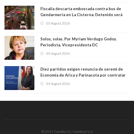
Fiscalía descarta emboscada contra bus de
Gendarmería en La Cisterna: Detenido será
formalizado por robo
05 August 2026
Solos, solas. Por Myriam Verdugo Godoy.
Periodista, Vicepresidenta DC
05 August 2026
Diez partidos exigen renuncia de seremi de
Economía de Arica y Parinacota por contratar
solo a militantes del Gobierno. Entre ellas hay
05 August 2026
una militante de RN, detenida con 47 kilos de
droga
© 2017 Cambio 21 / cambio21.cl