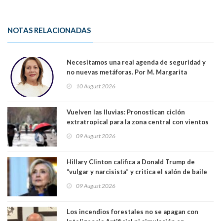
NOTAS RELACIONADAS
Necesitamos una real agenda de seguridad y
no nuevas metáforas. Por M. Margarita
Indo,Profesora, Presidenta DC Metrop.
10 August 2026
Vuelven las lluvias: Pronostican ciclón
extratropical para la zona central con vientos
de 70 km/h
09 August 2026
Hillary Clinton califica a Donald Trump de
“vulgar y narcisista” y critica el salón de baile
que construye en la Casa Blanca: “No es su
09 August 2026
casa. Y la está destruyendo”
Los incendios forestales no se apagan con