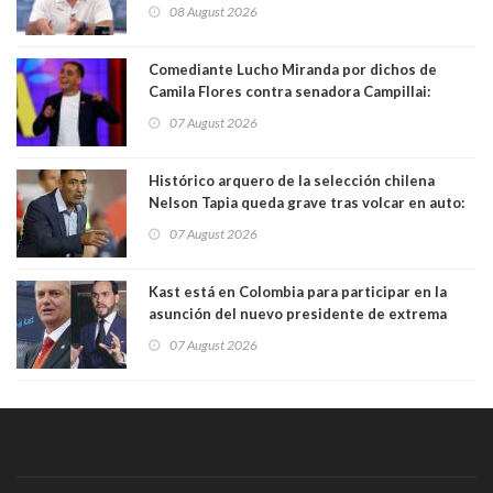
Condes. Queda apercibido ante la fiscalía
08 August 2026
Comediante Lucho Miranda por dichos de
Camila Flores contra senadora Campillai:
"Pensar que todo se consigue por pena es una
07 August 2026
forma de quitar dignidad"
Histórico arquero de la selección chilena
Nelson Tapia queda grave tras volcar en auto:
manejaba en estado de ebriedad
07 August 2026
Kast está en Colombia para participar en la
asunción del nuevo presidente de extrema
derecha Abelardo de la Espriella
07 August 2026