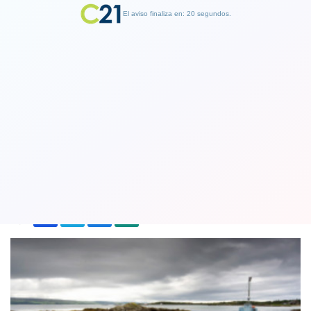
El aviso finaliza en: 19 segundos.
Finalizar Publicidad
Una tranquila isla sufre su primer
delito en veinte años
14 September 2018