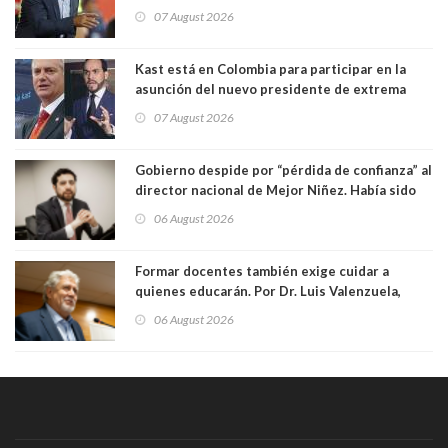
manejaba en estado de ebriedad
07 August 2026
Kast está en Colombia para participar en la
asunción del nuevo presidente de extrema
derecha Abelardo de la Espriella
07 August 2026
Gobierno despide por “pérdida de confianza” al
director nacional de Mejor Niñez. Había sido
elegido por Alta Dirección Pública
06 August 2026
Formar docentes también exige cuidar a
quienes educarán. Por Dr. Luis Valenzuela,
Patricia Bravo Rojas, Francisca Paudif Carcamo,
06 August 2026
Académicos U. Católica Silva Henríquez