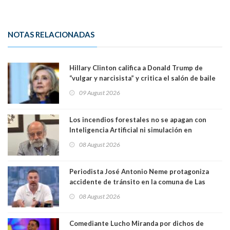
NOTAS RELACIONADAS
Hillary Clinton califica a Donald Trump de
“vulgar y narcisista” y critica el salón de baile
que construye en la Casa Blanca: “No es su
09 August 2026
casa. Y la está destruyendo”
Los incendios forestales no se apagan con
Inteligencia Artificial ni simulación en
computadores. Por Herbert Haltenhoff,
08 August 2026
Magister en Asentamientos Humanos PUC
Periodista José Antonio Neme protagoniza
accidente de tránsito en la comuna de Las
Condes. Queda apercibido ante la fiscalía
08 August 2026
Comediante Lucho Miranda por dichos de