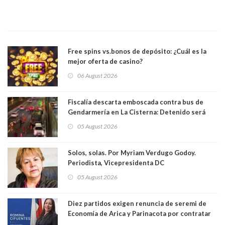
Free spins vs.bonos de depósito: ¿Cuál es la
mejor oferta de casino?
06 August 2026
Fiscalía descarta emboscada contra bus de
Gendarmería en La Cisterna: Detenido será
formalizado por robo
05 August 2026
Solos, solas. Por Myriam Verdugo Godoy.
Periodista, Vicepresidenta DC
05 August 2026
Diez partidos exigen renuncia de seremi de
Economía de Arica y Parinacota por contratar
solo a militantes del Gobierno. Entre ellas hay