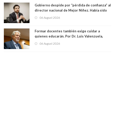
Gobierno despide por “pérdida de confianza” al
director nacional de Mejor Niñez. Había sido
elegido por Alta Dirección Pública
06 August 2026
Formar docentes también exige cuidar a
quienes educarán. Por Dr. Luis Valenzuela,
Patricia Bravo Rojas, Francisca Paudif Carcamo,
06 August 2026
Académicos U. Católica Silva Henríquez