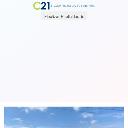
El aviso finaliza en: 19 segundos.
Finalizar Publicidad
Unesco urge a Chile a que acelere los
arreglos en Valparaíso y recupere los
inmuebles del casco histórico
24 July 2023