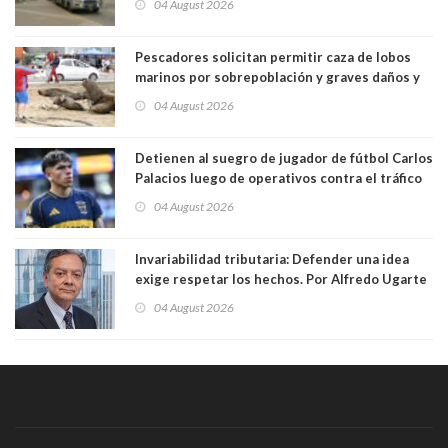
04 August 2026
Pescadores solicitan permitir caza de lobos
marinos por sobrepoblación y graves daños y
efectos en sus faenas
04 August 2026
Detienen al suegro de jugador de fútbol Carlos
Palacios luego de operativos contra el tráfico
de drogas. Usaba vehículo a nombre del
04 August 2026
futbolista para trasladar cocaína
Invariabilidad tributaria: Defender una idea
exige respetar los hechos. Por Alfredo Ugarte
S. Abogado, Profesor Universidad de Chile
04 August 2026