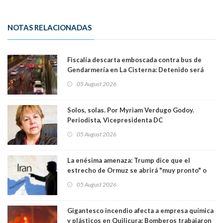
NOTAS RELACIONADAS
Fiscalía descarta emboscada contra bus de
Gendarmería en La Cisterna: Detenido será
formalizado por robo
05 August 2026
Solos, solas. Por Myriam Verdugo Godoy.
Periodista, Vicepresidenta DC
05 August 2026
La enésima amenaza: Trump dice que el
estrecho de Ormuz se abrirá "muy pronto" o
Irán será "golpeado muy duramente"
05 August 2026
Gigantesco incendio afecta a empresa química
y plásticos en Quilicura: Bomberos trabajaron