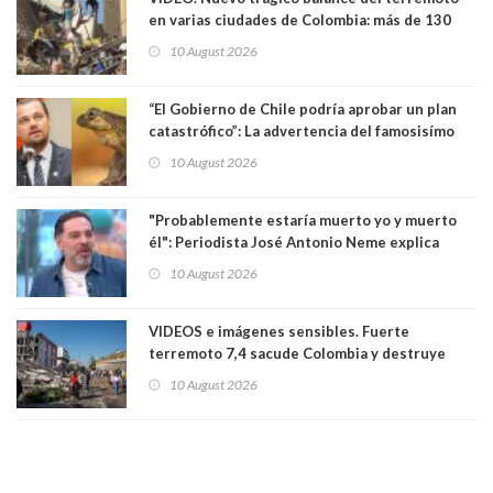
en varias ciudades de Colombia: más de 130
muertos y decenas de edificios destruídos
10 August 2026
“El Gobierno de Chile podría aprobar un plan
catastrófico”: La advertencia del famosisímo
actor Leonardo DiCaprio por proyecto que
10 August 2026
pondría en riesgo a ranita del Pehuenche
"Probablemente estaría muerto yo y muerto
él": Periodista José Antonio Neme explica
como se produjo el accidente donde atropelló
10 August 2026
a motociclista
VIDEOS e imágenes sensibles. Fuerte
terremoto 7,4 sacude Colombia y destruye
edificios: se sintió en Ecuador y Panamá. Aún
10 August 2026
no se conoce el número de víctimas fatales