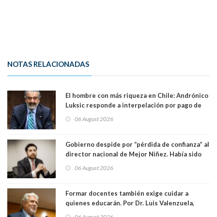
NOTAS RELACIONADAS
El hombre con más riqueza en Chile: Andrónico
Luksic responde a interpelación por pago de
contribuciones: “Voy a seguir pagando hasta el
06 August 2026
día que me muera”
Gobierno despide por “pérdida de confianza” al
director nacional de Mejor Niñez. Había sido
elegido por Alta Dirección Pública
06 August 2026
Formar docentes también exige cuidar a
quienes educarán. Por Dr. Luis Valenzuela,
Patricia Bravo Rojas, Francisca Paudif Carcamo,
06 August 2026