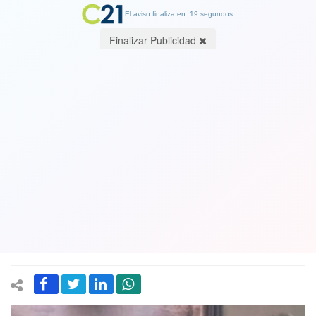
El aviso finaliza en: 19 segundos.
Finalizar Publicidad
Vea el VIDEO. Rey de España se
convierte en historiador y guía
turístico y explica el famoso cuadro
"Las Meninas" de Velázquez que está
en un museo en Madrid
04 June 2025