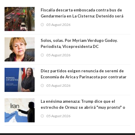
Fiscalía descarta emboscada contra bus de
Gendarmería en La Cisterna: Detenido será
formalizado por robo
05 August 2026
Solos, solas. Por Myriam Verdugo Godoy.
Periodista, Vicepresidenta DC
05 August 2026
Diez partidos exigen renuncia de seremi de
Economía de Arica y Parinacota por contratar
solo a militantes del Gobierno. Entre ellas hay
05 August 2026
una militante de RN, detenida con 47 kilos de
droga
La enésima amenaza: Trump dice que el
estrecho de Ormuz se abrirá "muy pronto" o
Irán será "golpeado muy duramente"
05 August 2026