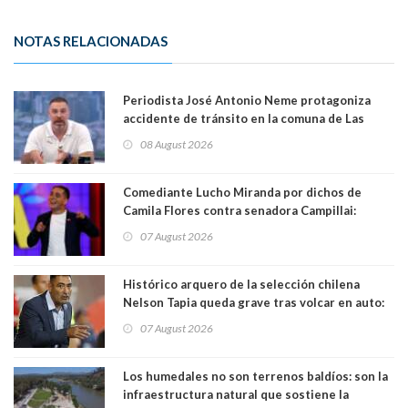
NOTAS RELACIONADAS
Periodista José Antonio Neme protagoniza
accidente de tránsito en la comuna de Las
Condes. Queda apercibido ante la fiscalía
08 August 2026
Comediante Lucho Miranda por dichos de
Camila Flores contra senadora Campillai:
"Pensar que todo se consigue por pena es una
07 August 2026
forma de quitar dignidad"
Histórico arquero de la selección chilena
Nelson Tapia queda grave tras volcar en auto:
manejaba en estado de ebriedad
07 August 2026
Los humedales no son terrenos baldíos: son la
infraestructura natural que sostiene la