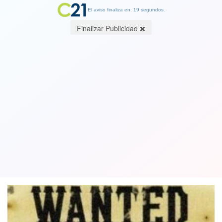
El aviso finaliza en: 19 segundos.
Finalizar Publicidad
"Vivo o muerto": empresario ruso
ofrece US$ 1 millón por detener a
Putin como "criminal de guerra"
03 March 2022