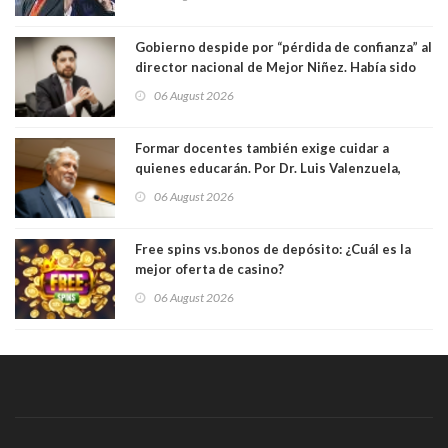
Gobierno despide por “pérdida de confianza” al
director nacional de Mejor Niñez. Había sido
elegido por Alta Dirección Pública
06 August 2026
Formar docentes también exige cuidar a
quienes educarán. Por Dr. Luis Valenzuela,
Patricia Bravo Rojas, Francisca Paudif Carcamo,
06 August 2026
Académicos U. Católica Silva Henríquez
Free spins vs.bonos de depósito: ¿Cuál es la
mejor oferta de casino?
06 August 2026