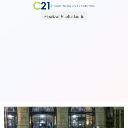
El aviso finaliza en: 19 segundos.
Finalizar Publicidad
Vuelve “Luca por Nuca”, la campaña
ciudadana que revive el Gran
Concierto por la Hermandad
12 November 2022