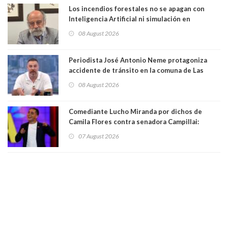
Los incendios forestales no se apagan con
Inteligencia Artificial ni simulación en
computadores. Por Herbert Haltenhoff,
08 August 2026
Magister en Asentamientos Humanos PUC
Periodista José Antonio Neme protagoniza
accidente de tránsito en la comuna de Las
Condes. Queda apercibido ante la fiscalía
08 August 2026
Comediante Lucho Miranda por dichos de
Camila Flores contra senadora Campillai:
"Pensar que todo se consigue por pena es una
07 August 2026
forma de quitar dignidad"