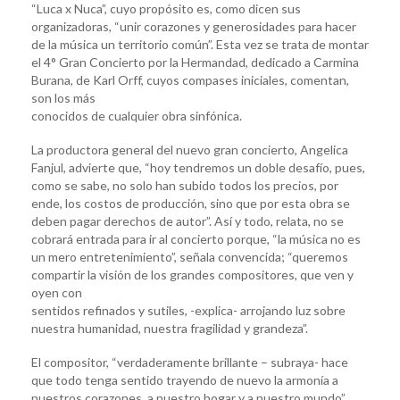
“Luca x Nuca”, cuyo propósito es, como dicen sus
organizadoras, “unir corazones y generosidades para hacer
de la música un territorio común”. Esta vez se trata de montar
el 4° Gran Concierto por la Hermandad, dedicado a Carmina
Burana, de Karl Orff, cuyos compases iniciales, comentan,
son los más
conocidos de cualquier obra sinfónica.
La productora general del nuevo gran concierto, Angelica
Fanjul, advierte que, “hoy tendremos un doble desafío, pues,
como se sabe, no solo han subido todos los precios, por
ende, los costos de producción, sino que por esta obra se
deben pagar derechos de autor”. Así y todo, relata, no se
cobrará entrada para ir al concierto porque, “la música no es
un mero entretenimiento”, señala convencida; “queremos
compartir la visión de los grandes compositores, que ven y
oyen con
sentidos refinados y sutiles, -explica- arrojando luz sobre
nuestra humanidad, nuestra fragilidad y grandeza”.
El compositor, “verdaderamente brillante – subraya- hace
que todo tenga sentido trayendo de nuevo la armonía a
nuestros corazones, a nuestro hogar y a nuestro mundo”.