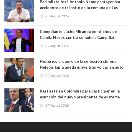
Periodista José Antonio Neme protagoniza
accidente de tránsito en la comuna de Las
Condes. Queda apercibido ante la fiscalía
08 August 2026
Comediante Lucho Miranda por dichos de
Camila Flores contra senadora Campillai:
"Pensar que todo se consigue por pena es una
07 August 2026
forma de quitar dignidad"
Histórico arquero de la selección chilena
Nelson Tapia queda grave tras volcar en auto:
manejaba en estado de ebriedad
07 August 2026
Kast está en Colombia para participar en la
asunción del nuevo presidente de extrema
derecha Abelardo de la Espriella
07 August 2026