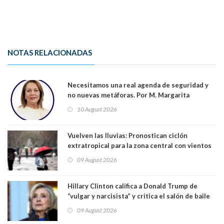
NOTAS RELACIONADAS
Necesitamos una real agenda de seguridad y
no nuevas metáforas. Por M. Margarita
Indo,Profesora, Presidenta DC Metrop.
10 August 2026
Vuelven las lluvias: Pronostican ciclón
extratropical para la zona central con vientos
de 70 km/h
09 August 2026
Hillary Clinton califica a Donald Trump de
“vulgar y narcisista” y critica el salón de baile
que construye en la Casa Blanca: “No es su
09 August 2026
casa. Y la está destruyendo”