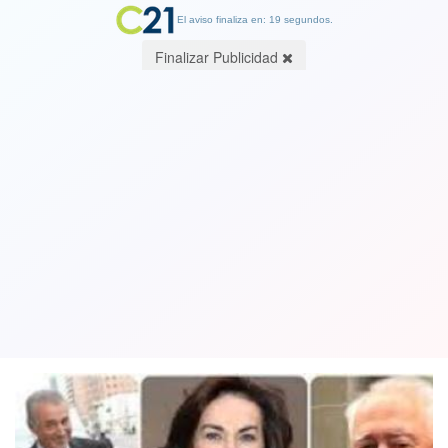
El aviso finaliza en: 19 segundos.
Finalizar Publicidad
¿Y la igualdad cuándo? 140 personas
súper ricas acumulan casi el 20% de la
riqueza en Chile
21 June 2019