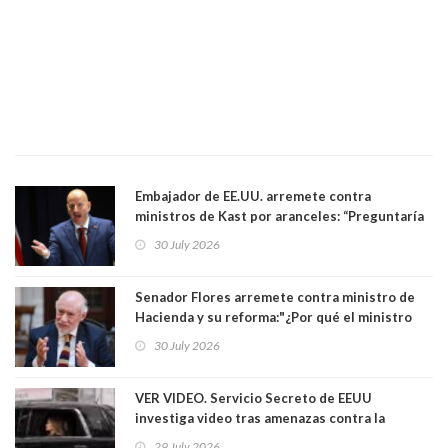
Embajador de EE.UU. arremete contra
ministros de Kast por aranceles: “Preguntaría
si ese ministro realmente ha leído el Tratado.
30 July 2026
Yo diría que no”
Senador Flores arremete contra ministro de
Hacienda y su reforma:"¿Por qué el ministro
Quiroz se empecina en favorecer a municipios
30 July 2026
más ricos, pasándole la aplanadora a los
demás?"
VER VIDEO. Servicio Secreto de EEUU
investiga video tras amenazas contra la
primera dama Melania Trump y su hijo Barron
29 July 2026