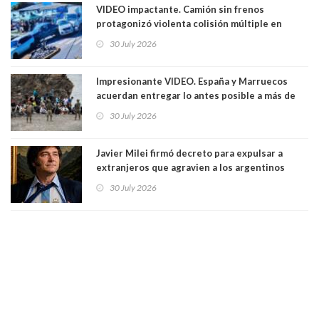
VIDEO impactante. Camión sin frenos
protagonizó violenta colisión múltiple en
Cartagena: 13 lesionados y dos heridos graves
30 July 2026
Impresionante VIDEO. España y Marruecos
acuerdan entregar lo antes posible a más de
dos mil personas que ingresaron como
30 July 2026
avalancha y de manera irregular a territorio
español
Javier Milei firmó decreto para expulsar a
extranjeros que agravien a los argentinos
luego del mundial
30 July 2026