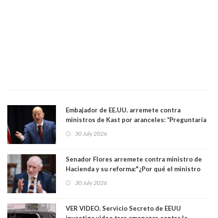
Embajador de EE.UU. arremete contra
ministros de Kast por aranceles: “Preguntaría
si ese ministro realmente ha leído el Tratado.
30 July 2026
Yo diría que no”
Senador Flores arremete contra ministro de
Hacienda y su reforma:"¿Por qué el ministro
Quiroz se empecina en favorecer a municipios
30 July 2026
más ricos, pasándole la aplanadora a los
demás?"
VER VIDEO. Servicio Secreto de EEUU