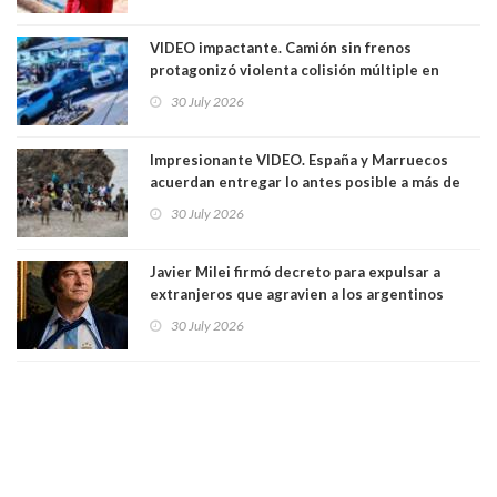
Ya son 29 seremis despedidos desde el 11 de
marzo
VIDEO impactante. Camión sin frenos
protagonizó violenta colisión múltiple en
Cartagena: 13 lesionados y dos heridos graves
30 July 2026
Impresionante VIDEO. España y Marruecos
acuerdan entregar lo antes posible a más de
dos mil personas que ingresaron como
30 July 2026
avalancha y de manera irregular a territorio
español
Javier Milei firmó decreto para expulsar a
extranjeros que agravien a los argentinos
luego del mundial
30 July 2026