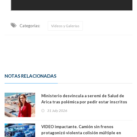
Categorias:
Videos y Galerías
NOTAS RELACIONADAS
Ministerio desvincula a seremi de Salud de
Arica tras polémica por pedir estar inscritos
en el Partido Republicano para un cupo laboral.
31 July 2026
Ya son 29 seremis despedidos desde el 11 de
marzo
VIDEO impactante. Camión sin frenos
protagonizó violenta colisión múltiple en