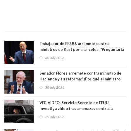
Embajador de EE.UU. arremete contra
ministros de Kast por aranceles: “Preguntaría
si ese ministro realmente ha leído el Tratado.
30 July 2026
Yo diría que no”
Senador Flores arremete contra ministro de
Hacienda y su reforma:"¿Por qué el ministro
Quiroz se empecina en favorecer a municipios
30 July 2026
más ricos, pasándole la aplanadora a los
demás?"
VER VIDEO. Servicio Secreto de EEUU
investiga video tras amenazas contra la
primera dama Melania Trump y su hijo Barron
29 July 2026