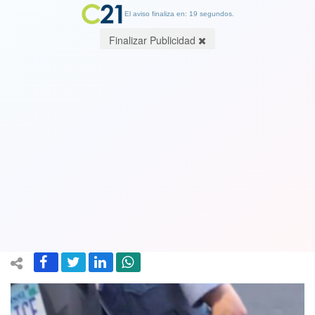
El aviso finaliza en: 18 segundos.
Finalizar Publicidad
Crimen racial: El arresto de George
Floyd, grabado en detalle por las
cámaras corporales de la policía y que
no había sido exhibido.Ver video
04 August 2020