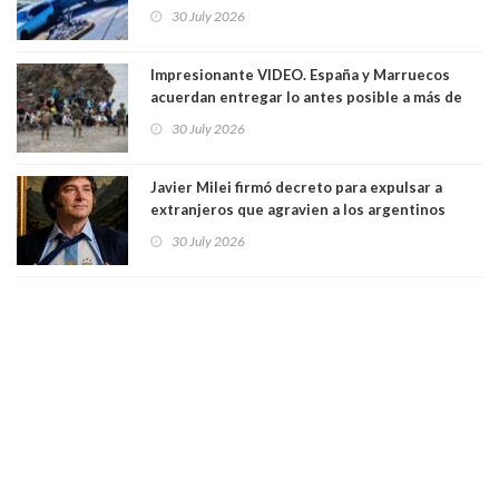
Cartagena: 13 lesionados y dos heridos graves
30 July 2026
Impresionante VIDEO. España y Marruecos
acuerdan entregar lo antes posible a más de
dos mil personas que ingresaron como
30 July 2026
avalancha y de manera irregular a territorio
español
Javier Milei firmó decreto para expulsar a
extranjeros que agravien a los argentinos
luego del mundial
30 July 2026