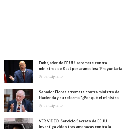
Embajador de EE.UU. arremete contra
ministros de Kast por aranceles: “Preguntaría
si ese ministro realmente ha leído el Tratado.
30 July 2026
Yo diría que no”
Senador Flores arremete contra ministro de
Hacienda y su reforma:"¿Por qué el ministro
Quiroz se empecina en favorecer a municipios
30 July 2026
más ricos, pasándole la aplanadora a los
demás?"
VER VIDEO. Servicio Secreto de EEUU
investiga video tras amenazas contra la