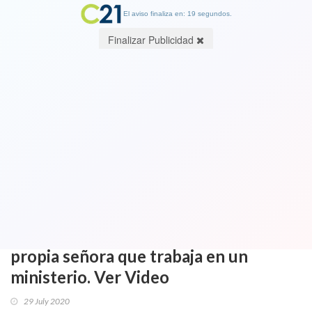
El aviso finaliza en: 19 segundos.
Finalizar Publicidad
Cuando vas por lana y sales
trasquilado: Diputado Coloma intenta
justificar privatización de Codelco y
recibe aguda respuesta de Alejandra
Matus quien critica a familia de
diputada Hoffmann, entre ella su
propia señora que trabaja en un
ministerio. Ver Video
29 July 2020