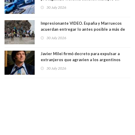
Cartagena: 13 lesionados y dos heridos graves
30 July 2026
Impresionante VIDEO. España y Marruecos
acuerdan entregar lo antes posible a más de
dos mil personas que ingresaron como
30 July 2026
avalancha y de manera irregular a territorio
español
Javier Milei firmó decreto para expulsar a
extranjeros que agravien a los argentinos
luego del mundial
30 July 2026