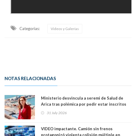
Categorias:
Videos y Galerías
NOTAS RELACIONADAS
Ministerio desvincula a seremi de Salud de
Arica tras polémica por pedir estar inscritos
en el Partido Republicano para un cupo laboral.
31 July 2026
Ya son 29 seremis despedidos desde el 11 de
marzo
VIDEO impactante. Camión sin frenos
protagonizó violenta colisión múltiple en