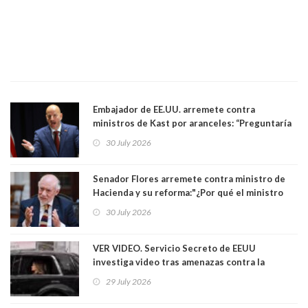
Embajador de EE.UU. arremete contra
ministros de Kast por aranceles: “Preguntaría
si ese ministro realmente ha leído el Tratado.
30 July 2026
Yo diría que no”
Senador Flores arremete contra ministro de
Hacienda y su reforma:"¿Por qué el ministro
Quiroz se empecina en favorecer a municipios
30 July 2026
más ricos, pasándole la aplanadora a los
demás?"
VER VIDEO. Servicio Secreto de EEUU
investiga video tras amenazas contra la
primera dama Melania Trump y su hijo Barron
29 July 2026