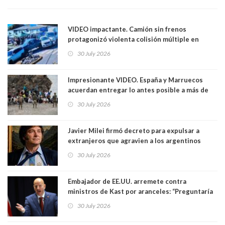
VIDEO impactante. Camión sin frenos
protagonizó violenta colisión múltiple en
Cartagena: 13 lesionados y dos heridos graves
30 July 2026
Impresionante VIDEO. España y Marruecos
acuerdan entregar lo antes posible a más de
dos mil personas que ingresaron como
30 July 2026
avalancha y de manera irregular a territorio
español
Javier Milei firmó decreto para expulsar a
extranjeros que agravien a los argentinos
luego del mundial
30 July 2026
Embajador de EE.UU. arremete contra
ministros de Kast por aranceles: “Preguntaría
si ese ministro realmente ha leído el Tratado.
30 July 2026
Yo diría que no”