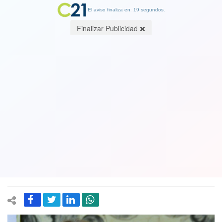
El aviso finaliza en: 19 segundos.
Finalizar Publicidad
Despilfarro: Denuncian que alcaldesa
de Colina compró $13 millones en
álbumes y láminas del mundial: Jefa
edilicia aludió a una “actividad
recreativa”
17 June 2026