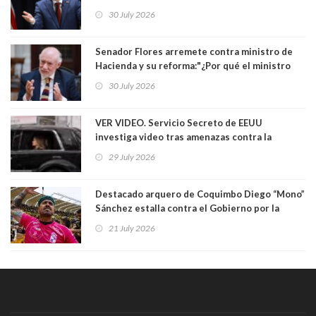
si ese ministro realmente ha leído el Tratado.
30 July 2026
Yo diría que no”
Senador Flores arremete contra ministro de
Hacienda y su reforma:"¿Por qué el ministro
Quiroz se empecina en favorecer a municipios
30 July 2026
más ricos, pasándole la aplanadora a los
demás?"
VER VIDEO. Servicio Secreto de EEUU
investiga video tras amenazas contra la
primera dama Melania Trump y su hijo Barron
29 July 2026
Destacado arquero de Coquimbo Diego “Mono”
Sánchez estalla contra el Gobierno por la
catástrofe en su ciudad. Lanzó dura acusación
21 July 2026
contra ministro Poduje a quién trató de
"guevón"