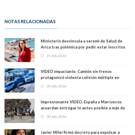
NOTAS RELACIONADAS
Ministerio desvincula a seremi de Salud de
Arica tras polémica por pedir estar inscritos
en el Partido Republicano para un cupo laboral.
31 July 2026
Ya son 29 seremis despedidos desde el 11 de
marzo
VIDEO impactante. Camión sin frenos
protagonizó violenta colisión múltiple en
Cartagena: 13 lesionados y dos heridos graves
30 July 2026
Impresionante VIDEO. España y Marruecos
acuerdan entregar lo antes posible a más de
dos mil personas que ingresaron como
30 July 2026
avalancha y de manera irregular a territorio
español
Javier Milei firmó decreto para expulsar a