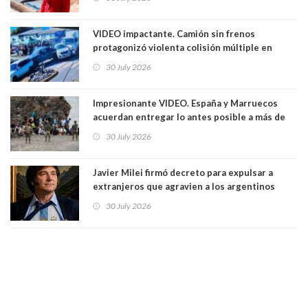
Ya son 29 seremis despedidos desde el 11 de
marzo
VIDEO impactante. Camión sin frenos
protagonizó violenta colisión múltiple en
Cartagena: 13 lesionados y dos heridos graves
30 July 2026
Impresionante VIDEO. España y Marruecos
acuerdan entregar lo antes posible a más de
dos mil personas que ingresaron como
30 July 2026
avalancha y de manera irregular a territorio
español
Javier Milei firmó decreto para expulsar a
extranjeros que agravien a los argentinos
luego del mundial
30 July 2026