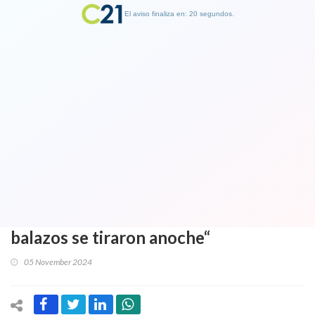
El aviso finaliza en: 19 segundos.
Finalizar Publicidad
Don Francisco lanza una dura y
certera crítica a los noticieros de TV
chilenos: "Uno prende la TV e
inmediatamente te indican cuántos
muertos, cuántos heridos, cuántos
balazos se tiraron anoche“
05 November 2024