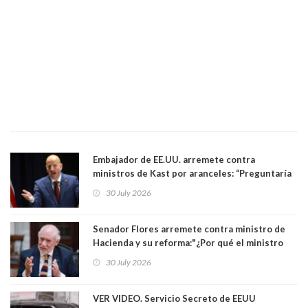
Embajador de EE.UU. arremete contra
ministros de Kast por aranceles: “Preguntaría
si ese ministro realmente ha leído el Tratado.
30 July 2026
Yo diría que no”
Senador Flores arremete contra ministro de
Hacienda y su reforma:"¿Por qué el ministro
Quiroz se empecina en favorecer a municipios
30 July 2026
más ricos, pasándole la aplanadora a los
demás?"
VER VIDEO. Servicio Secreto de EEUU