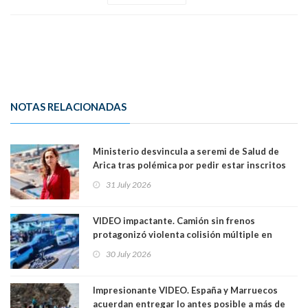
NOTAS RELACIONADAS
Ministerio desvincula a seremi de Salud de
Arica tras polémica por pedir estar inscritos
en el Partido Republicano para un cupo laboral.
31 July 2026
Ya son 29 seremis despedidos desde el 11 de
marzo
VIDEO impactante. Camión sin frenos
protagonizó violenta colisión múltiple en
Cartagena: 13 lesionados y dos heridos graves
30 July 2026
Impresionante VIDEO. España y Marruecos
acuerdan entregar lo antes posible a más de