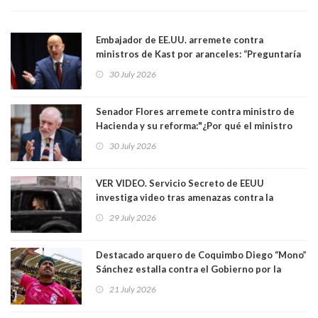
Embajador de EE.UU. arremete contra
ministros de Kast por aranceles: “Preguntaría
si ese ministro realmente ha leído el Tratado.
30 July 2026
Yo diría que no”
Senador Flores arremete contra ministro de
Hacienda y su reforma:"¿Por qué el ministro
Quiroz se empecina en favorecer a municipios
30 July 2026
más ricos, pasándole la aplanadora a los
demás?"
VER VIDEO. Servicio Secreto de EEUU
investiga video tras amenazas contra la
primera dama Melania Trump y su hijo Barron
29 July 2026
Destacado arquero de Coquimbo Diego “Mono”
Sánchez estalla contra el Gobierno por la
catástrofe en su ciudad. Lanzó dura acusación
21 July 2026
contra ministro Poduje a quién trató de
"guevón"