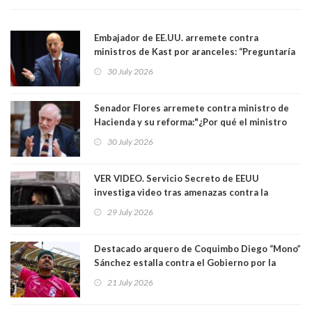
Embajador de EE.UU. arremete contra
ministros de Kast por aranceles: “Preguntaría
si ese ministro realmente ha leído el Tratado.
30 July 2026
Yo diría que no”
Senador Flores arremete contra ministro de
Hacienda y su reforma:"¿Por qué el ministro
Quiroz se empecina en favorecer a municipios
30 July 2026
más ricos, pasándole la aplanadora a los
demás?"
VER VIDEO. Servicio Secreto de EEUU
investiga video tras amenazas contra la
primera dama Melania Trump y su hijo Barron
29 July 2026
Destacado arquero de Coquimbo Diego “Mono”
Sánchez estalla contra el Gobierno por la
catástrofe en su ciudad. Lanzó dura acusación
21 July 2026
contra ministro Poduje a quién trató de
"guevón"