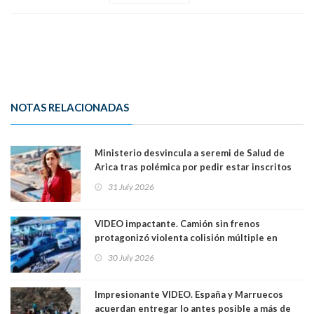
NOTAS RELACIONADAS
Ministerio desvincula a seremi de Salud de
Arica tras polémica por pedir estar inscritos
en el Partido Republicano para un cupo laboral.
31 July 2026
Ya son 29 seremis despedidos desde el 11 de
marzo
VIDEO impactante. Camión sin frenos
protagonizó violenta colisión múltiple en
Cartagena: 13 lesionados y dos heridos graves
30 July 2026
Impresionante VIDEO. España y Marruecos
acuerdan entregar lo antes posible a más de