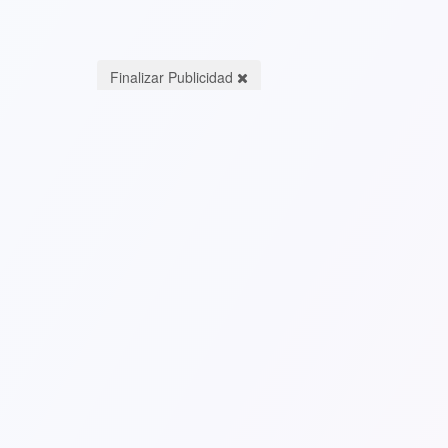
Finalizar Publicidad