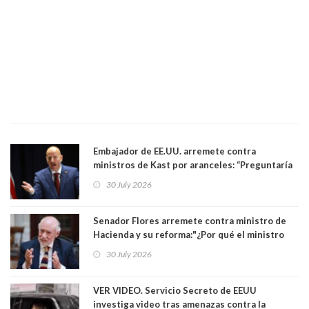
Embajador de EE.UU. arremete contra
ministros de Kast por aranceles: “Preguntaría
si ese ministro realmente ha leído el Tratado.
30 July 2026
Yo diría que no”
Senador Flores arremete contra ministro de
Hacienda y su reforma:"¿Por qué el ministro
Quiroz se empecina en favorecer a municipios
30 July 2026
más ricos, pasándole la aplanadora a los
demás?"
VER VIDEO. Servicio Secreto de EEUU
investiga video tras amenazas contra la