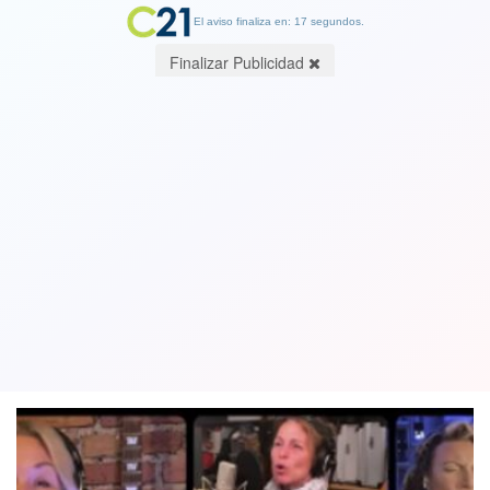
El aviso finaliza en: 17 segundos.
Finalizar Publicidad
El "Resistiré" del Dúo Dinámico
español también triunfa en su versión
sueca. Ver video
23 May 2020