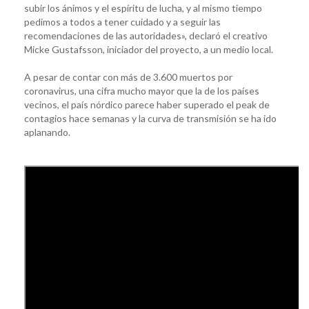
subir los ánimos y el espíritu de lucha, y al mismo tiempo
pedimos a todos a tener cuidado y a seguir las
recomendaciones de las autoridades», declaró el creativo
Micke Gustafsson, iniciador del proyecto, a un medio local.
A pesar de contar con más de 3.600 muertos por
coronavirus, una cifra mucho mayor que la de los países
vecinos, el país nórdico parece haber superado el peak de
contagios hace semanas y la curva de transmisión se ha ido
aplanando.