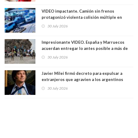
marzo
VIDEO impactante. Camión sin frenos
protagonizó violenta colisión múltiple en
Cartagena: 13 lesionados y dos heridos graves
30 July 2026
Impresionante VIDEO. España y Marruecos
acuerdan entregar lo antes posible a más de
dos mil personas que ingresaron como
30 July 2026
avalancha y de manera irregular a territorio
español
Javier Milei firmó decreto para expulsar a
extranjeros que agravien a los argentinos
luego del mundial
30 July 2026