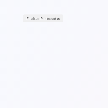
Finalizar Publicidad